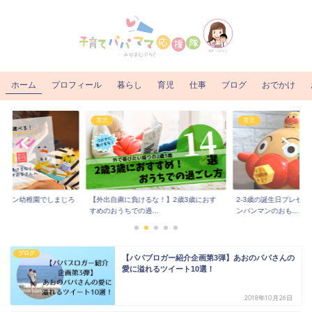
ホーム
プロフィール
暮らし
育児
仕事
ブログ
おでかけ
育児
育児
ライン幼稚園でしまじろ
【外出自粛に負けるな！】2歳3歳におす
2-3歳の誕生日プレゼ
..
すめのおうちでの過...
ンパンマンのおも...
ブログ
【パパブロガー紹介企画第3弾】あおのパパさんの
愛に溢れるツイート10選！
2018年10月26日