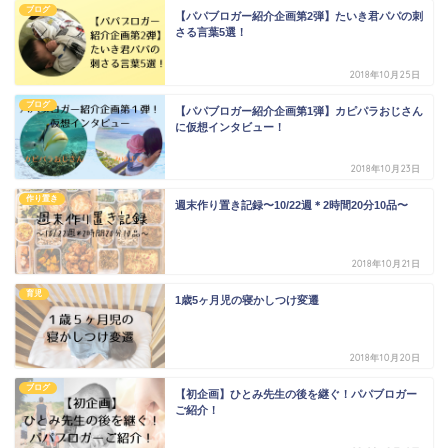
ブログ
【パパブロガー紹介企画第2弾】たいき君パパの刺
さる言葉5選！
2018年10月25日
ブログ
【パパブロガー紹介企画第1弾】カピパラおじさん
に仮想インタビュー！
2018年10月23日
作り置き
週末作り置き記録〜10/22週＊2時間20分10品〜
2018年10月21日
育児
1歳5ヶ月児の寝かしつけ変遷
2018年10月20日
ブログ
【初企画】ひとみ先生の後を継ぐ！パパブロガー
ご紹介！