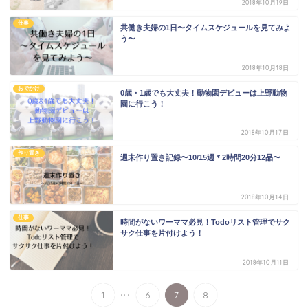
2018年10月19日
仕事
共働き夫婦の1日〜タイムスケジュールを見てみよ
う〜
2018年10月18日
おでかけ
0歳・1歳でも大丈夫！動物園デビューは上野動物
園に行こう！
2018年10月17日
作り置き
週末作り置き記録〜10/15週＊2時間20分12品〜
2018年10月14日
仕事
時間がないワーママ必見！Todoリスト管理でサク
サク仕事を片付けよう！
2018年10月11日
...
1
6
7
8