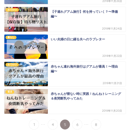
2018年11月26日
おでかけ
【子連れグアム旅行】何を持っていく？〜準備
編〜
2018年11月24日
暮らし
いい夫婦の日に綴る夫へのラブレター
2018年11月22日
おでかけ
赤ちゃん連れ海外旅行はグアムが最高！〜理由
編〜
2018年11月21日
育児
赤ちゃんが寝ない時に実践！ねんねトレーニング
＆夜間断乳やってみた
2018年11月20日
...
...
1
4
5
6
8