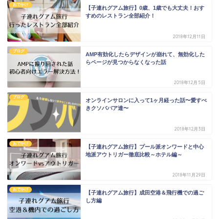
おでかけ
【子連れグアム旅行】0歳、1歳でも大丈夫！おす
すめのレストラン全部紹介！
2018年12月11日
ブログ
AMP有効化したらデザインが崩れて、無効化した
らページが見つからなくなった話
2018年12月5日
ブログ
オンラインサロンに入って1ヶ月経った話〜愛すべ
きクソババア達〜
2018年12月3日
おでかけ
【子連れグアム旅行】プール派オンワードと中心
地派アウトリガー徹底比較～ホテル編～
2018年11月29日
おでかけ
【子連れグアム旅行】成田空港＆飛行機での過ご
し方編