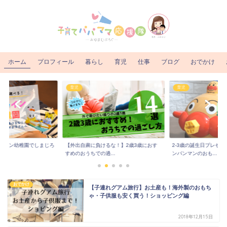
ホーム
プロフィール
暮らし
育児
仕事
ブログ
おでかけ
育児
育児
ライン幼稚園でしまじろ
【外出自粛に負けるな！】2歳3歳におす
2-3歳の誕生日プレゼ
..
すめのおうちでの過...
ンパンマンのおも...
おでかけ
【子連れグアム旅行】お土産も！海外製のおもち
ゃ・子供服も安く買う！ショッピング編
2018年12月15日