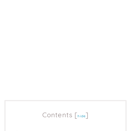
Contents
[
]
hide