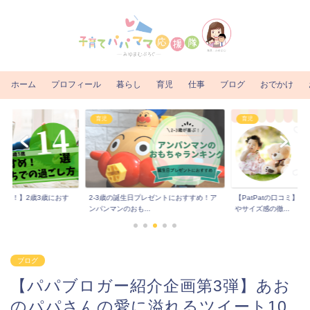
ホーム
プロフィール
暮らし
育児
仕事
ブログ
おでかけ
育児
育児
るな！】2歳3歳におす
2-3歳の誕生日プレゼントにおすすめ！ア
【PatPatの口コミ】
..
ンパンマンのおも...
やサイズ感の徹...
ブログ
【パパブロガー紹介企画第3弾】あお
のパパさんの愛に溢れるツイート10