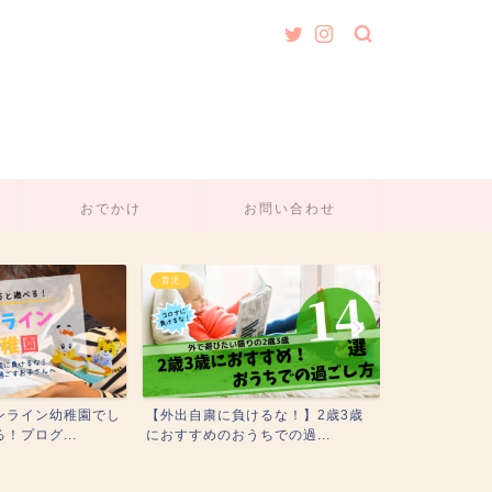
おでかけ
お問い合わせ
育児
育児
外出自粛に負けるな！】2歳3歳
2-3歳の誕生日プレゼントにおすす
おすすめのおうちでの過...
め！アンパンマンのおも...