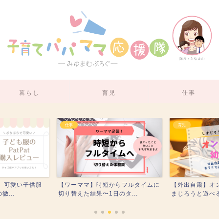
暮らし
育児
仕事
育児
ーママ】時短からフルタイムに
【外出自粛】オンライン幼稚園でし
【
えた結果〜1日のタ...
まじろうと遊べる！プログ...
に