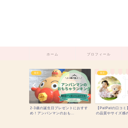
ホーム
プロフィール
育児
仕事
の誕生日プレゼントにおすす
【PatPatの口コミ】可愛い子供服
【ワ
パンマンのおも...
の品質やサイズ感の徹...
切り替