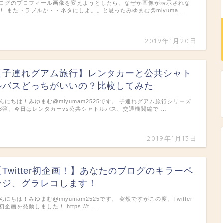
ログのプロフィール画像を変えようとしたら、なぜか画像が表示されな
！ またトラブルか・・ネタにしよ。。と思ったみゆまむ@miyuma …
2019年1月20日
【子連れグアム旅行】レンタカーと公共シャト
ルバスどっちがいいの？比較してみた
んにちは！みゆまむ@miyumam2525です。 子連れグアム旅行シリーズ
8弾、今日はレンタカーvs公共シャトルバス、交通機関編で …
2019年1月13日
【Twitter初企画！】あなたのブログのキラーペ
ージ、グラレコします！
んにちは！みゆまむ@miyumam2525です。 突然ですがこの度、Twitter
初企画を発動しました！ https://t …