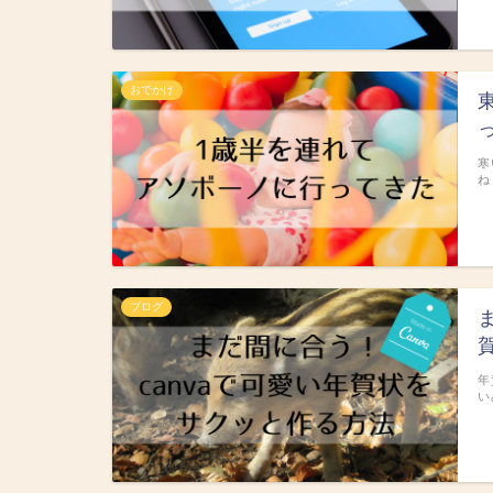
おでかけ
寒
ね
ブログ
年
い