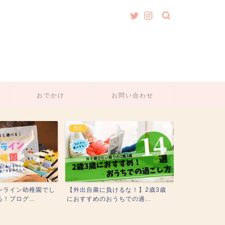
おでかけ
お問い合わせ
育児
育児
ンライン幼稚園でし
【外出自粛に負けるな！】2歳3歳
2-3歳の誕生
！プログ...
におすすめのおうちでの過...
め！アンパンマ