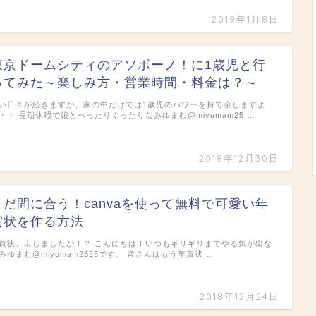
2019年1月8日
東京ドームシティのアソボーノ！に1歳児と行
ってみた～楽しみ方・営業時間・料金は？～
い日々が続きますが、家の中だけでは1歳児のパワーを持て余しますよ
・・ 長期休暇で娘とべったりぐったりなみゆまむ@miyumam25 …
2018年12月30日
まだ間に合う！canvaを使って無料で可愛い年
賀状を作る方法
賀状、出しましたか！？ こんにちは！いつもギリギリまでやる気が出な
みゆまむ@miyumam2525です。 皆さんはもう年賀状 …
2018年12月24日