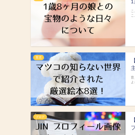
こ
こ
育児
育
よ
ブログ