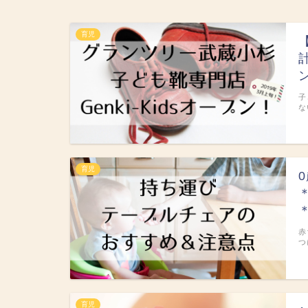
育児
子
な
育児
赤
つ
育児