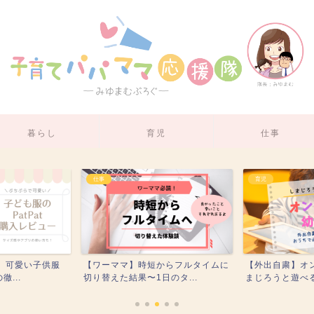
暮らし
育児
仕事
仕事
育児
ミ】可愛い子供服
【ワーママ】時短からフルタイムに
【外出自粛】オ
...
切り替えた結果〜1日のタ...
まじろうと遊べる