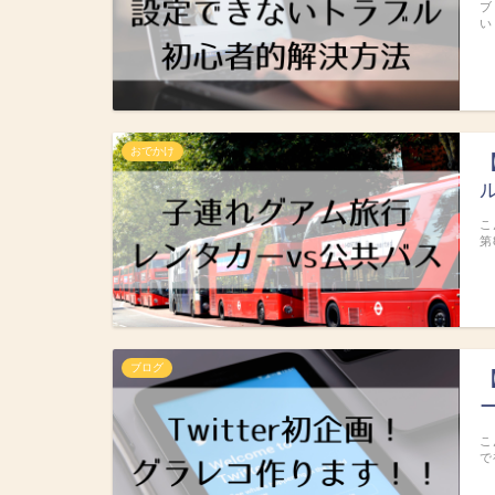
ブ
い
おでかけ
こ
第
ブログ
こ
で