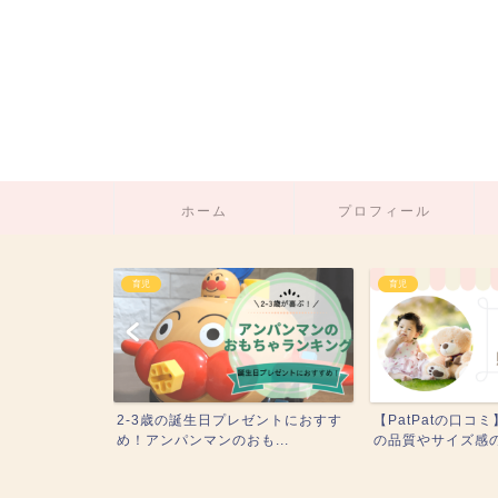
ホーム
プロフィール
育児
育児
！】2歳3歳
2-3歳の誕生日プレゼントにおすす
【PatPatの口コ
過...
め！アンパンマンのおも...
の品質やサイズ感の徹