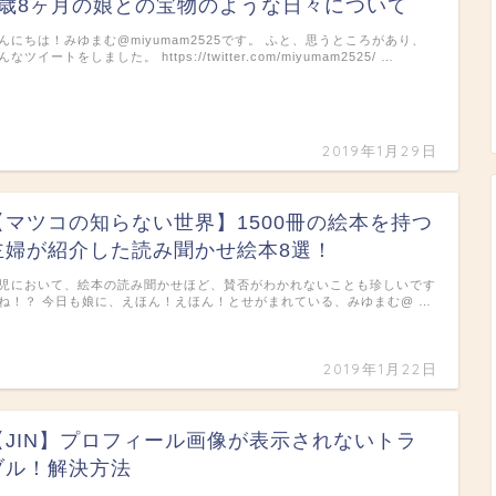
1歳8ヶ月の娘との宝物のような日々について
んにちは！みゆまむ@miyumam2525です。 ふと、思うところがあり、
んなツイートをしました。 https://twitter.com/miyumam2525/ …
2019年1月29日
【マツコの知らない世界】1500冊の絵本を持つ
主婦が紹介した読み聞かせ絵本8選！
児において、絵本の読み聞かせほど、賛否がわかれないことも珍しいです
ね！？ 今日も娘に、えほん！えほん！とせがまれている、みゆまむ@ …
2019年1月22日
【JIN】プロフィール画像が表示されないトラ
ブル！解決方法