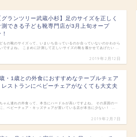
【グランツリー武蔵小杉】足のサイズを正しく
計測できる子ども靴専門店が3月上旬オープ
ン！
どもの靴のサイズって、いまいち合っているのか合っていないのかわから
いですよね。 こまめに計測して正しいサイズの靴を履かせてあげたい …
2019年2月12日
0歳・1歳との外食におすすめなテーブルチェア
＊レストランにベビーチェアがなくても大丈夫
＊
ちゃん連れの外食って、本当にハードルが高いですよね。 その原因の一
に、ベビーチェア・キッズチェアが置いている店が本当に少ない！ …
2019年2月7日