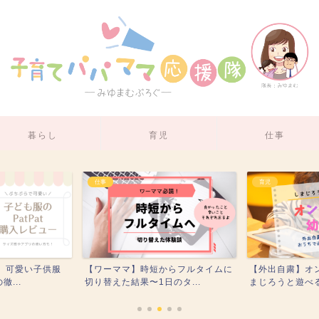
暮らし
育児
仕事
仕事
育児
ミ】可愛い子供服
【ワーママ】時短からフルタイムに
【外出自粛】オ
...
切り替えた結果〜1日のタ...
まじろうと遊べる