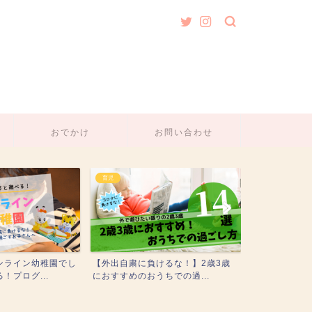
おでかけ
お問い合わせ
育児
育児
ンライン幼稚園でし
【外出自粛に負けるな！】2歳3歳
2-3歳の誕生
！プログ...
におすすめのおうちでの過...
め！アンパンマ