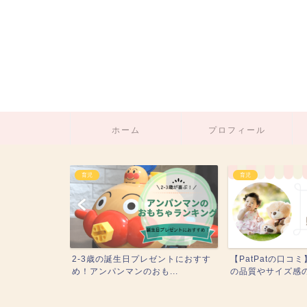
ホーム
プロフィール
育児
育児
！】2歳3歳
2-3歳の誕生日プレゼントにおすす
【PatPatの口コ
過...
め！アンパンマンのおも...
の品質やサイズ感の徹