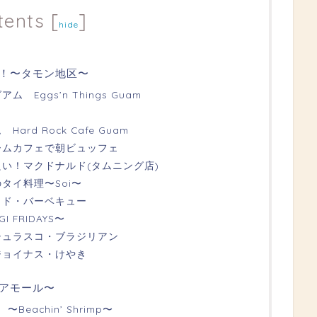
tents
[
]
hide
！〜タモン地区〜
Eggs’n Things Guam
rd Rock Cafe Guam
ームカフェで朝ビュッフェ
い！マクドナルド(タムニング店)
タイ料理〜Soi〜
イド・バーベキュー
FRIDAYS〜
シュラスコ・ブラジリアン
ジョイナス・けやき
アモール〜
eachin’ Shrimp〜