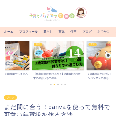
ホーム
プロフィール
暮らし
育児
仕事
ブログ
おでかけ
育児
育児
るな！】2歳3歳におす
2-3歳の誕生日プレゼントにおすすめ！ア
【PatPatの口コミ】
..
ンパンマンのおも...
やサイズ感の徹...
ブログ
まだ間に合う！canvaを使って無料で
可愛い年賀状を作る方法