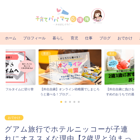
ホーム
プロフィール
暮らし
育児
仕事
ブログ
おでかけ
育児
育児
からフルタイムに切り替
【外出自粛】オンライン幼稚園でしまじろ
【外出自粛に負けるな！
..
うと遊べる！プログ...
すめのおうちでの過...
おでかけ
グアム旅行でホテルニッコーが子連
れにオススメな理由【2歳児と泊まっ