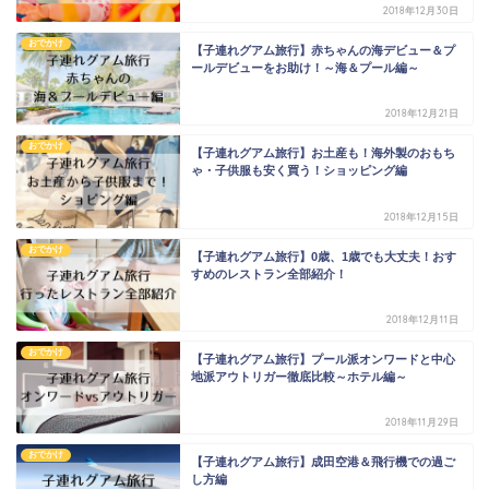
2018年12月30日
おでかけ
【子連れグアム旅行】赤ちゃんの海デビュー＆プ
ールデビューをお助け！～海＆プール編～
2018年12月21日
おでかけ
【子連れグアム旅行】お土産も！海外製のおもち
ゃ・子供服も安く買う！ショッピング編
2018年12月15日
おでかけ
【子連れグアム旅行】0歳、1歳でも大丈夫！おす
すめのレストラン全部紹介！
2018年12月11日
おでかけ
【子連れグアム旅行】プール派オンワードと中心
地派アウトリガー徹底比較～ホテル編～
2018年11月29日
おでかけ
【子連れグアム旅行】成田空港＆飛行機での過ご
し方編