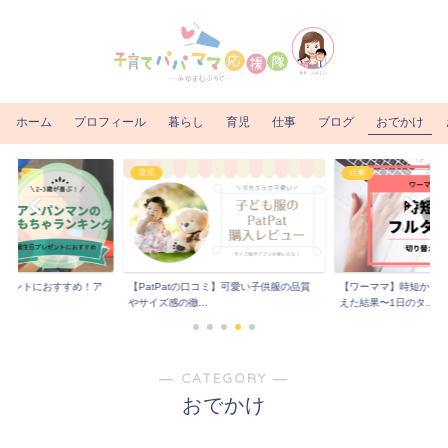
ホーム
プロフィール
暮らし
育児
仕事
ブログ
おでかけ
育児
仕事
プレゼントにおすすめ！ア
【PatPatの口コミ】可愛い子供服の品質
【ワーママ】時短から
.
やサイズ感の徹...
えた結果〜1日のタ...
― CATEGORY ―
おでかけ