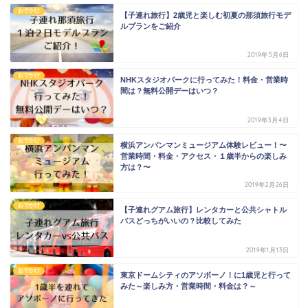
おでかけ
【子連れ旅行】2歳児と楽しむ初夏の那須旅行モデ
ルプランをご紹介
2019年5月6日
おでかけ
NHKスタジオパークに行ってみた！料金・営業時
間は？無料公開デーはいつ？
2019年3月4日
おでかけ
横浜アンパンマンミュージアム体験レビュー！〜
営業時間・料金・アクセス・１歳半からの楽しみ
方は？〜
2019年2月26日
おでかけ
【子連れグアム旅行】レンタカーと公共シャトル
バスどっちがいいの？比較してみた
2019年1月13日
おでかけ
東京ドームシティのアソボーノ！に1歳児と行って
みた～楽しみ方・営業時間・料金は？～