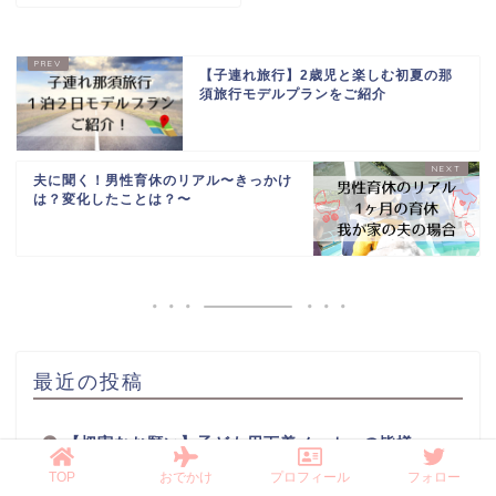
【子連れ旅行】2歳児と楽しむ初夏の那
須旅行モデルプランをご紹介
夫に聞く！男性育休のリアル〜きっかけ
は？変化したことは？〜
最近の投稿
【切実なお願い】子ども用下着メーカーの皆様へ
「キャラクターのプリントは前面へ！」
TOP
おでかけ
プロフィール
フォロー