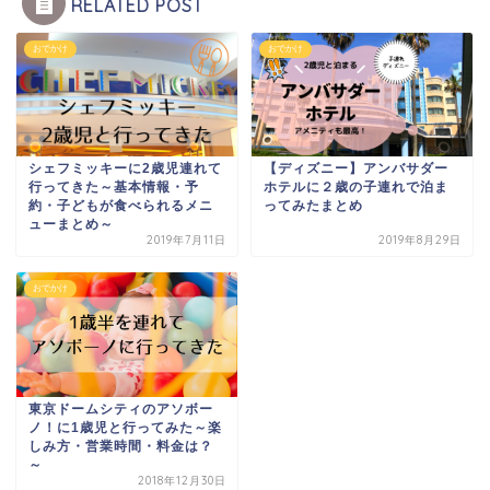
RELATED POST
おでかけ
おでかけ
シェフミッキーに2歳児連れて
【ディズニー】アンバサダー
行ってきた～基本情報・予
ホテルに２歳の子連れで泊ま
約・子どもが食べられるメニ
ってみたまとめ
ューまとめ～
2019年7月11日
2019年8月29日
おでかけ
東京ドームシティのアソボー
ノ！に1歳児と行ってみた～楽
しみ方・営業時間・料金は？
～
2018年12月30日