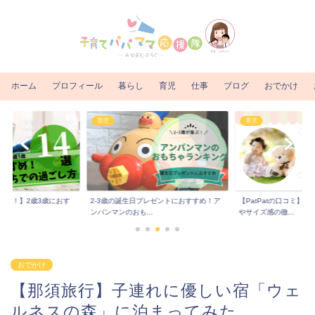
ホーム
プロフィール
暮らし
育児
仕事
ブログ
おでかけ
育児
育児
るな！】2歳3歳におす
2-3歳の誕生日プレゼントにおすすめ！ア
【PatPatの口コミ】
..
ンパンマンのおも...
やサイズ感の徹...
おでかけ
【那須旅行】子連れに優しい宿「ウェ
ルネスの森」に泊まってみた